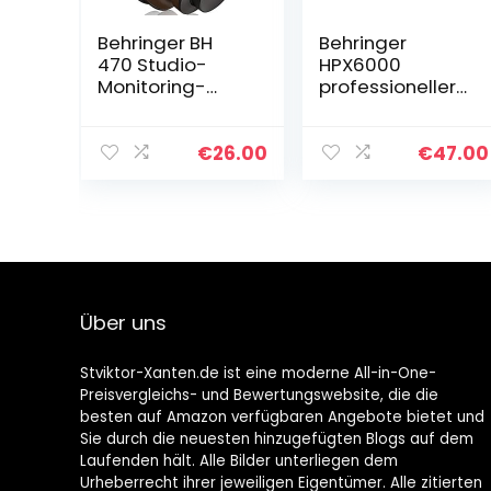
Behringer BH
Behringer
470 Studio-
HPX6000
Monitoring-
professioneller
Kopfhörer
DJ-Kopfhörer
€
26.00
€
47.00
Über uns
Stviktor-Xanten.de ist eine moderne All-in-One-
Preisvergleichs- und Bewertungswebsite, die die
besten auf Amazon verfügbaren Angebote bietet und
Sie durch die neuesten hinzugefügten Blogs auf dem
Laufenden hält. Alle Bilder unterliegen dem
Urheberrecht ihrer jeweiligen Eigentümer. Alle zitierten