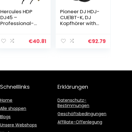
Hercules HDP
Pioneer DJ HDJ-
DJ45 –
CUE1BT-K, DJ
Professional-
Kopfhörer with
Quality DJ
Bluetooth,
Headphones
Schwarz
€
40.81
€
92.79
Schnelllinks
Erklärungen
Home
Datenschutz-
Bestimmungen
Alle shoppen
Geschäftsbedingungen
Blogs
Affiliate-Offenlegung
Unsere Webshops