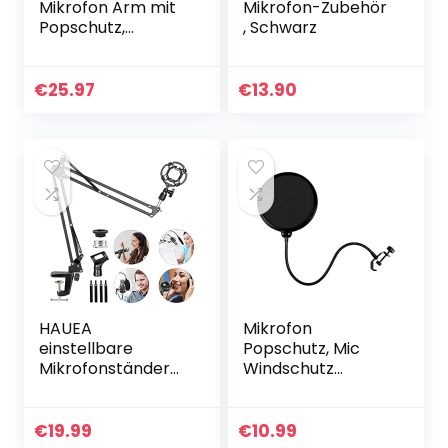
Mikrofon Arm mit
Mikrofon-Zubehör
Popschutz,
, Schwarz
Mikrofonständer
mit Mikrofon Pop
Kompatibel mit
€
25.97
€
13.90
Shure MV7
Mikrofon
HAUEA
Mikrofon
einstellbare
Popschutz, Mic
Mikrofonständer
Windschutz
profesionelle
Schaum
Mikrofonhalter
Windschutzscheib
Mikrofonarm mit
e Pop Filter,
€
19.99
€
10.99