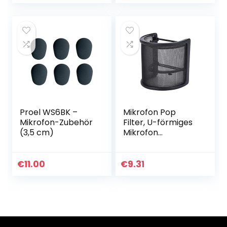
Spinne und
Windschutz mit
Adapter für Studio
flexiblem 360°Hals
Programm…
und…
Proel WS6BK –
Mikrofon Pop
Mikrofon-Zubehör
Filter, U-förmiges
(3,5 cm)
Mikrofon
Windschutzscheib
enmikrofon
Winddichte
€
11.00
€
9.31
Abdeckung
Handheld
Mikrofonschutzma
ske…