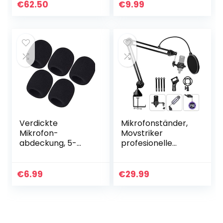
Halter, Ständer für
Filter mit Stand
€
62.50
€
9.99
Blink500 Pro TX
Clip
Transmitter ENG…
Verdickte
Mikrofonständer,
Mikrofon-
Movstriker
abdeckung, 5-
profesionelle
teilige Schwamm
Handfeste
Mikrofon-
Mikrofonhalter
abdeckung,
einstellbare
€
6.99
€
29.99
Haushalt Ktv-
Mikrofonarm mit
mikrofon,
Popschutz,
Schwamm
Mikrofonclip…
Abdeckung
Winddicht…