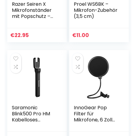
Razer Seiren X
Proel WS6BK –
Mikrofonständer
Mikrofon-Zubehör
mit Popschutz –
(3,5 cm)
Gelenkarm mit
Windschutz für
Razer Seiren X
€
22.95
€
11.00
Streaming
Microphone von…
Saramonic
InnoGear Pop
Blink500 Pro HM
Filter für
Kabelloses
Mikrofone, 6 Zoll
Mikrofon-Zubehör,
Popschutz
Handmikrofon-
Mikrofon Absorber