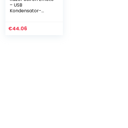
– USB
Kondensator-
Mikrofon für
Streaming mit
Emoticon Display
€
44.06