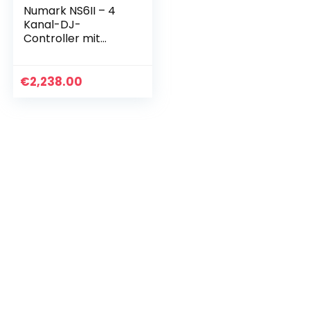
Numark NS6II – 4
Kanal-DJ-
Controller mit
Serato DJ,
doppelten USB-
Ports , 2 Zoll-
€
2,238.00
Farbdisplays, 6
Zoll-Jogwheels und
MPC…