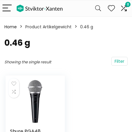
0
Home
Product Artikelgewicht
‎0.46 g
‎0.46 g
Filter
Showing the single result
Shure PGA48