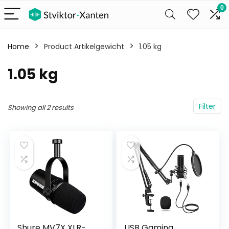
0
Home
Product Artikelgewicht
‎1.05 kg
‎1.05 kg
Filter
Showing all 2 results
Shure MV7X XLR-
USB Gaming