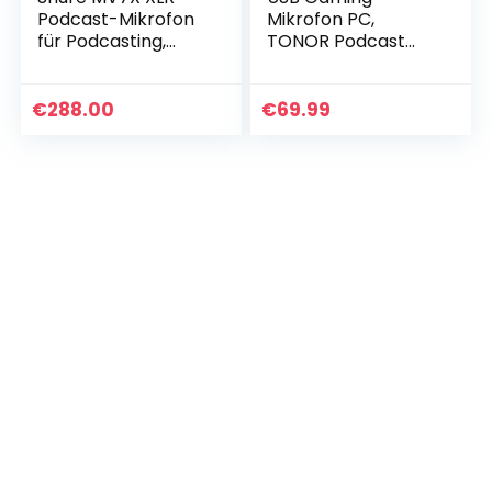
Podcast-Mikrofon
Mikrofon PC,
für Podcasting,
TONOR Podcast
Aufnahme, Live-
Kondensator
Streaming,
Microphone Kit
integrierter
Nierencharakteristi
€
288.00
€
69.99
Kopfhörerausgang,
k mit Arm Ständer
XLR…
Popschutz…