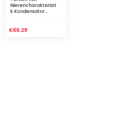
Nierencharakteristi
k Kondensator
Mikrofon Kit
Professional Nieren
Studio mit T20
€
66.29
Mikrofonarm,Mikrof
onspinne…