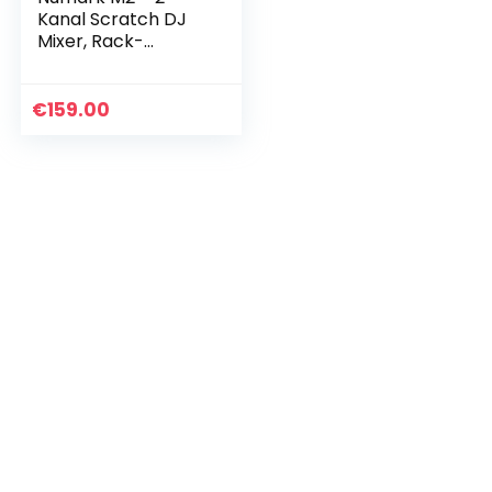
Kanal Scratch DJ
Mixer, Rack-
montierbar mit 3-
Band EQ,
Mikrofoneingang
€
159.00
und
austauschbarem
Crossfader mit…