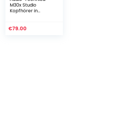
M30x Studio
Kopfhörer in
Schwarz.
Kabelgebunden,
geschlossen – für
€
79.00
Creators, DJs,
Podcasting,
Recording…