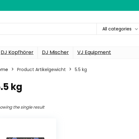
All categories
DJ Kopfhörer
DJ Mischer
VJ Equipment
ome
Product Artikelgewicht
‎5.5 kg
5.5 kg
owing the single result