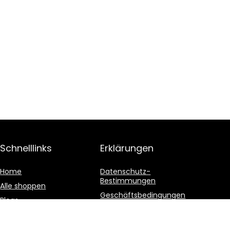
Schnelllinks
Erklärungen
Home
Datenschutz-
Bestimmungen
Alle shoppen
Geschäftsbedingungen
Blogs
Affiliate-Offenlegung
Unsere Webshops
Werben