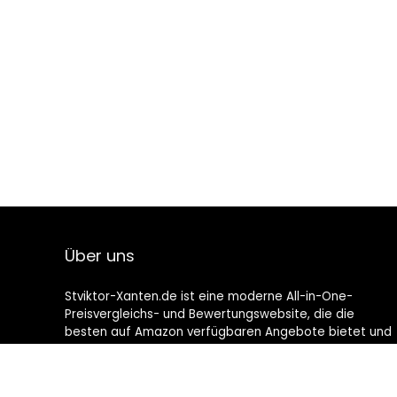
Über uns
Stviktor-Xanten.de ist eine moderne All-in-One-
Preisvergleichs- und Bewertungswebsite, die die
besten auf Amazon verfügbaren Angebote bietet und
Sie durch die neuesten hinzugefügten Blogs auf dem
Laufenden hält. Alle Bilder unterliegen dem
Urheberrecht ihrer jeweiligen Eigentümer. Alle zitierten