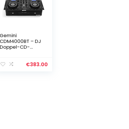
Gemini
CDM4000BT – DJ
Doppel-CD-
Player mit
Bluetooth und USB
€
383.00