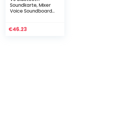
Soundkarte, Mixer
Voice Soundboard
Live, Bluetooth
Sound Mixer Board
mit 16 Effekten,
€
46.23
Audio Mixer für…