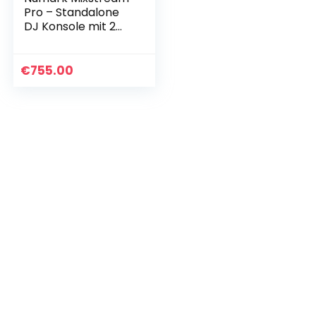
Pro – Standalone
DJ Konsole mit 2
Kanälen Engine OS,
WIFI-Streaming, 7-
Zoll-Touchscreen,
€
755.00
integrierten…