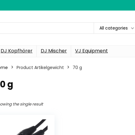
All categories
DJ Kopfhörer
DJ Mischer
VJ Equipment
ome
Product Artikelgewicht
‎70 g
70 g
owing the single result