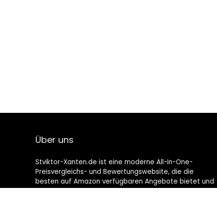
Über uns
Stviktor-Xanten.de ist eine moderne All-in-One-
Preisvergleichs- und Bewertungswebsite, die die
besten auf Amazon verfügbaren Angebote bietet und
Sie durch die neuesten hinzugefügten Blogs auf dem
Laufenden hält. Alle Bilder unterliegen dem
Urheberrecht ihrer jeweiligen Eigentümer. Alle zitierten