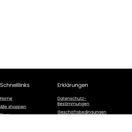
Schnelllinks
Erklärungen
Home
Datenschutz-
Bestimmungen
Alle shoppen
Geschäftsbedingungen
Blogs
Affiliate-Offenlegung
Unsere Webshops
Werben