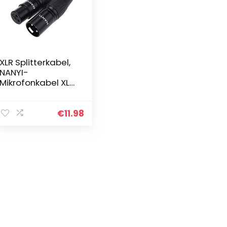
XLR Splitterkabel,
NANYI-
Mikrofonkabel XLR
auf XLR
Patchkabel, 3-Pin
XLR Buchse auf
€
11.98
XLR Kabeladapter
Mikrofonkabel
DMX…