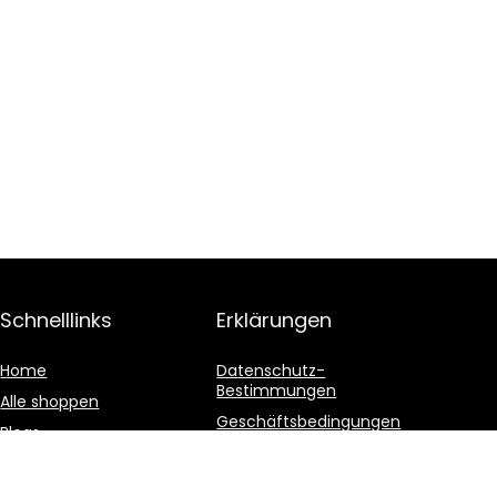
Schnelllinks
Erklärungen
Home
Datenschutz-
Bestimmungen
Alle shoppen
Geschäftsbedingungen
Blogs
Affiliate-Offenlegung
Unsere Webshops
Werben