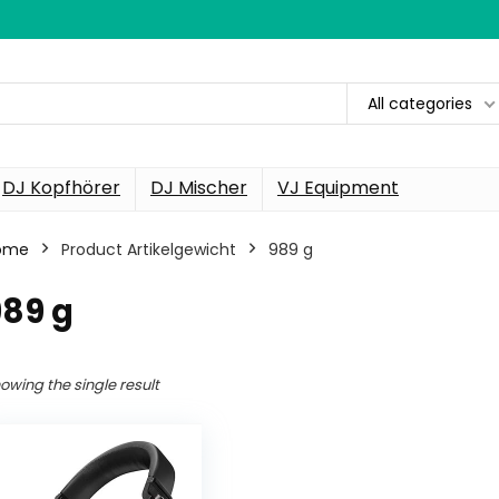
All categories
DJ Kopfhörer
DJ Mischer
VJ Equipment
ome
Product Artikelgewicht
‎989 g
989 g
owing the single result