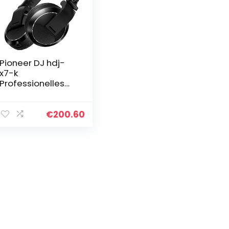
Pioneer DJ hdj-
x7-k
Professionelles
DJ-Kopfhörer,
Schwarz
€
200.60