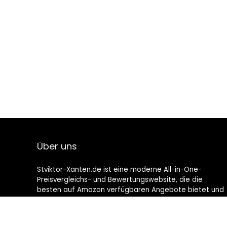
Über uns
Stviktor-Xanten.de ist eine moderne All-in-One-
Preisvergleichs- und Bewertungswebsite, die die
besten auf Amazon verfügbaren Angebote bietet und
Sie durch die neuesten hinzugefügten Blogs auf dem
Laufenden hält. Alle Bilder unterliegen dem
Urheberrecht ihrer jeweiligen Eigentümer. Alle zitierten