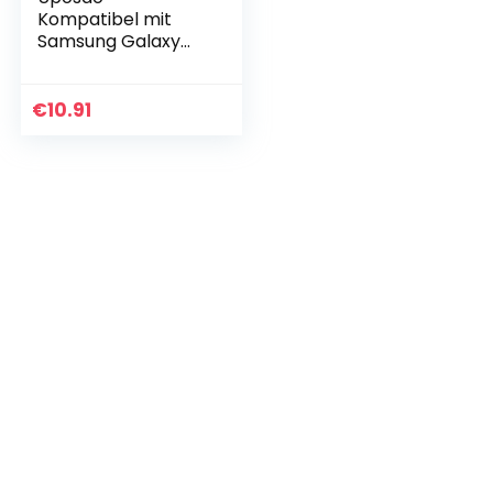
Kompatibel mit
Samsung Galaxy
A41 Hülle Leder Flip
Schutzhülle
Multifunktional
€
10.91
Reißverschluss 9
Kartenfächer…