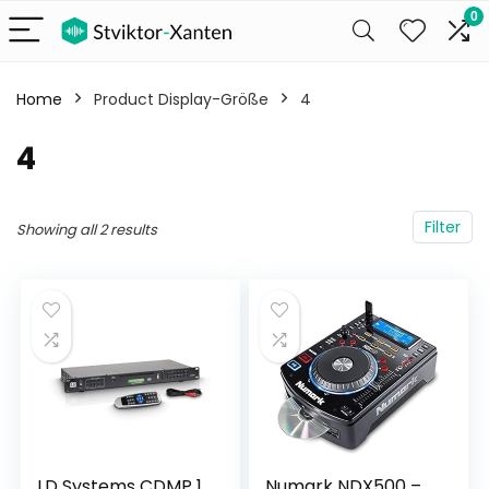
0
Home
Product Display-Größe
‎4
‎4
Filter
Showing all 2 results
LD Systems CDMP 1
Numark NDX500 –