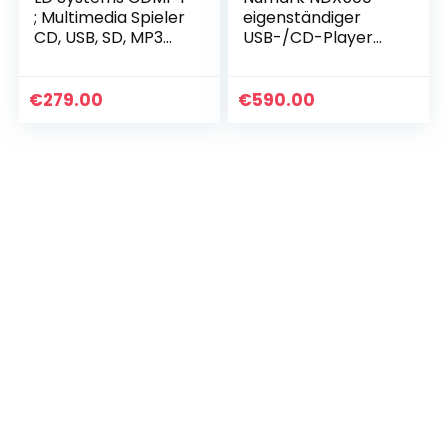
; Multimedia Spieler
eigenständiger
CD, USB, SD, MP3
USB-/CD-Player
LDS-CDMP1 oneSize
und Software-
Controller mit
berührungsempfin
€
279.00
€
590.00
dlichem Jogwheel,
Audio…