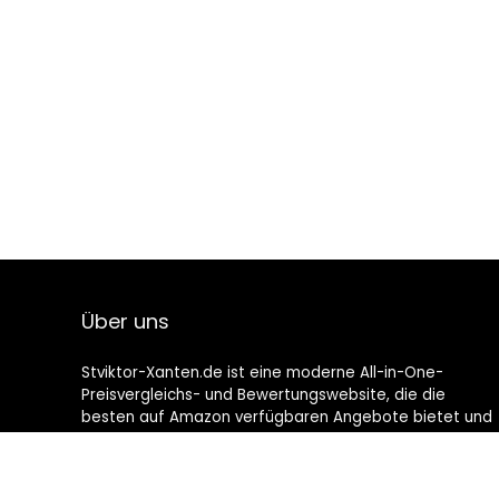
Über uns
Stviktor-Xanten.de ist eine moderne All-in-One-
Preisvergleichs- und Bewertungswebsite, die die
besten auf Amazon verfügbaren Angebote bietet und
Sie durch die neuesten hinzugefügten Blogs auf dem
Laufenden hält. Alle Bilder unterliegen dem
Urheberrecht ihrer jeweiligen Eigentümer. Alle zitierten