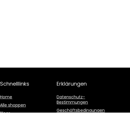
Schnelllinks
Erklärungen
Home
Datenschutz-
Bestimmungen
Alle shoppen
Geschäftsbedingungen
Blogs
Affiliate-Offenlegung
Unsere Webshops
Werben