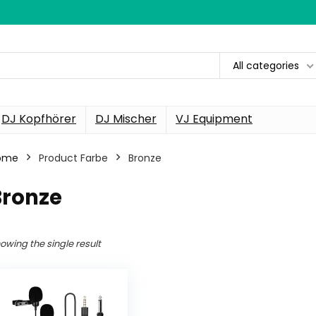
All categories
DJ Kopfhörer
DJ Mischer
VJ Equipment
ome
Product Farbe
‎Bronze
Bronze
owing the single result