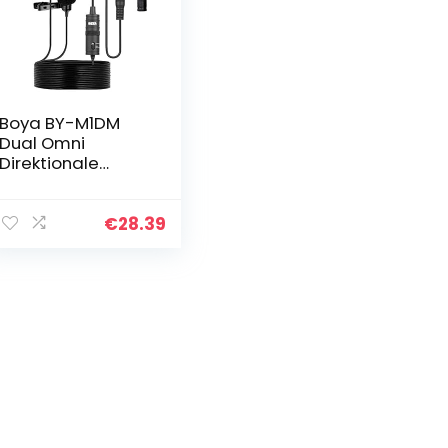
Boya BY-M1DM
Dual Omni
Direktionale
Lavalier Mikrofon
Revers Clip-on-
Kondensator
€
28.39
Mikrofon für DSLR-
Kamera
Camcorder für…