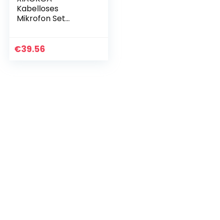
Kabelloses
Mikrofon Set
Drahtloses
Mikrofon, Lavalier
Headset Handheld
€
39.56
Mikrofon für
Computer,
PC,Kamera, Kann…