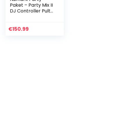
Paket – Party Mix II
DJ Controller Pult
mit 2 Decks,
eingebauten DJ-
Lichtern & DJ-
€
150.99
Mixer und HF175
Kopfhörer…