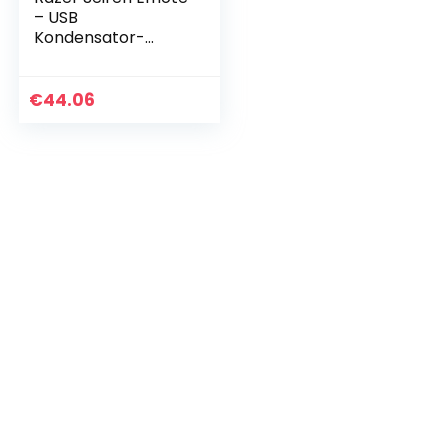
– USB
Kondensator-
Mikrofon für
Streaming mit
Emoticon Display
€
44.06