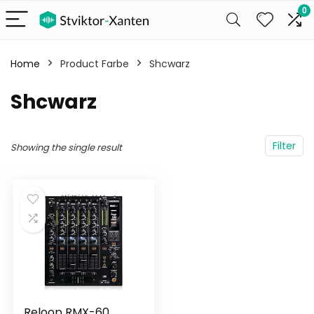
0
Home
Product Farbe
‎Shcwarz
‎Shcwarz
Filter
Showing the single result
Reloop RMX-60