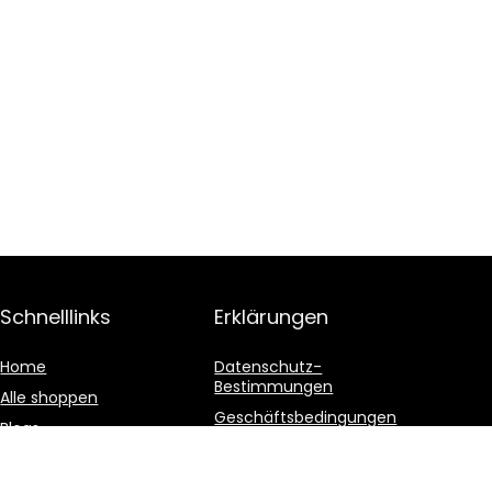
Schnelllinks
Erklärungen
Home
Datenschutz-
Bestimmungen
Alle shoppen
Geschäftsbedingungen
Blogs
Affiliate-Offenlegung
Unsere Webshops
Werben