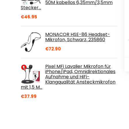
50M kabellos 6,35mm/3,5mm
Stecker…
€
46.95
MONACOR HSE-86 Headset-
Mikrofon, Schwarz, 235860
€
72.90
Pixel MFi Lavalier Mikrofon für
iPhone/iPad, Omnidirektionales
Aufnahme und HiFi-
Klangqualität Ansteckmikrofon
mit 1,5 M…
€
37.99