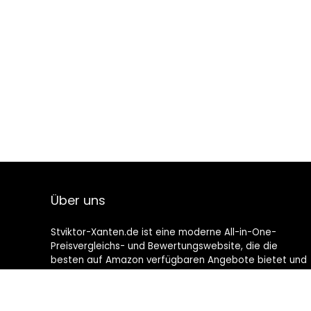
Über uns
Stviktor-Xanten.de ist eine moderne All-in-One-
Preisvergleichs- und Bewertungswebsite, die die
besten auf Amazon verfügbaren Angebote bietet und
Sie durch die neuesten hinzugefügten Blogs auf dem
Laufenden hält. Alle Bilder unterliegen dem
Urheberrecht ihrer jeweiligen Eigentümer. Alle zitierten