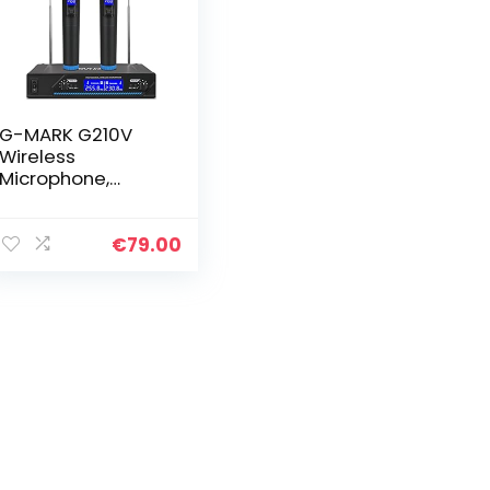
G-MARK G210V
Wireless
Microphone,
Metall Dual
Professional VHF
Cordless
€
79.00
Dynamic Mic
Handheld
Microphone
System für
Home…