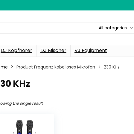
All categories
DJ Kopfhörer
DJ Mischer
VJ Equipment
ome
Product Frequenz kabelloses Mikrofon
‎230 KHz
230 KHz
owing the single result