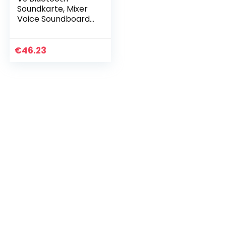
Soundkarte, Mixer
Voice Soundboard
Live, Bluetooth
Sound Mixer Board
mit 16 Effekten,
€
46.23
Audio Mixer für…