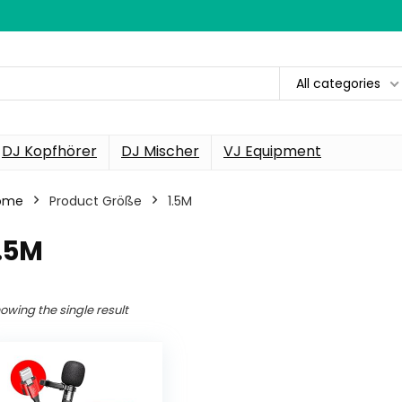
All categories
DJ Kopfhörer
DJ Mischer
VJ Equipment
ome
Product Größe
1.5M
.5M
owing the single result