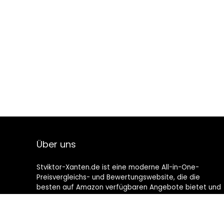
Über uns
Stviktor-Xanten.de ist eine moderne All-in-One-
Preisvergleichs- und Bewertungswebsite, die die
besten auf Amazon verfügbaren Angebote bietet und
Sie durch die neuesten hinzugefügten Blogs auf dem
Laufenden hält. Alle Bilder unterliegen dem
Urheberrecht ihrer jeweiligen Eigentümer. Alle zitierten