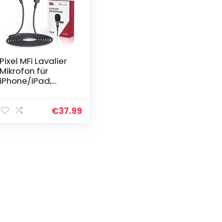
Pixel MFi Lavalier
Mikrofon für
iPhone/iPad,
Omnidirektionale
s Aufnahme und
HiFi-
€
37.99
Klangqualität
Ansteckmikrofon
mit 1,5 M…