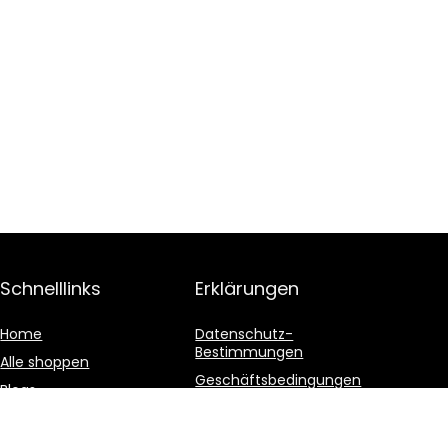
Schnelllinks
Erklärungen
Home
Datenschutz-
Bestimmungen
Alle shoppen
Geschäftsbedingungen
Blogs
Affiliate-Offenlegung
Unsere Webshops
Werben