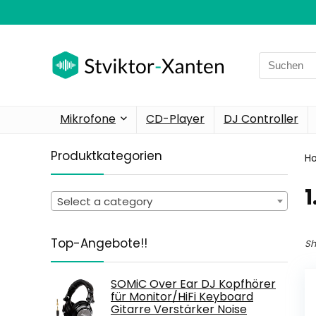
Search
for:
Mikrofone
CD-Player
DJ Controller
Produktkategorien
H
1
Select a category
Top-Angebote!!
Sh
SOMiC Over Ear DJ Kopfhörer
für Monitor/HiFi Keyboard
Gitarre Verstärker Noise