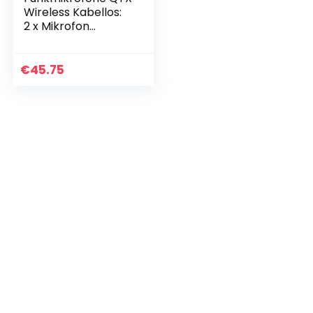
Wireless Kabellos:
2 x Mikrofon
Kopfbügel +
1 Receiver +
KOFFER
€
45.75