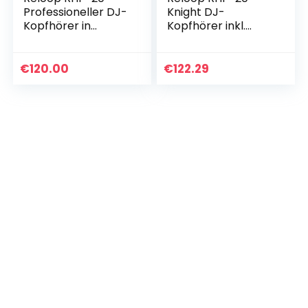
Professioneller DJ-
Knight DJ-
Kopfhörer in
Kopfhörer inkl.
geschlossener
Tragetasche
Dreh- und
(drehbar &
Klappbauweise,
klappbar, Mini-XLR-
€
120.00
€
122.29
Sehr robuste
zu-6,3mm-Klinke-
Bauweise für den
Kabel 3m) schwarz
DJ…