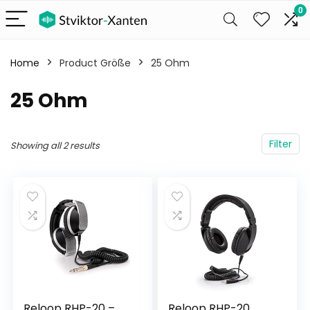
0
Home
Product Größe
‎25 Ohm
‎25 Ohm
Filter
Showing all 2 results
Reloop RHP-20 –
Reloop RHP-20