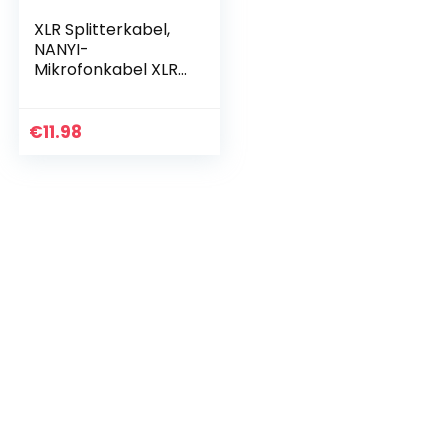
XLR Splitterkabel,
NANYI-
Mikrofonkabel XLR
auf XLR Patchkabel,
3-Pin XLR Buchse
auf XLR
€
11.98
Kabeladapter
Mikrofonkabel
DMX…