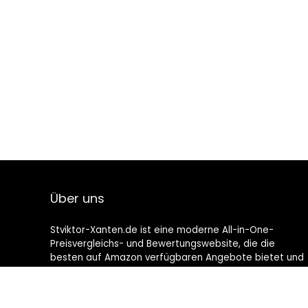
Über uns
Stviktor-Xanten.de ist eine moderne All-in-One-
Preisvergleichs- und Bewertungswebsite, die die
besten auf Amazon verfügbaren Angebote bietet und
Sie durch die neuesten hinzugefügten Blogs auf dem
Laufenden hält. Alle Bilder unterliegen dem
Urheberrecht ihrer jeweiligen Eigentümer. Alle zitierten