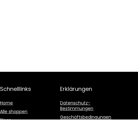
Schnelllinks
Erklärungen
Home
Datenschutz-
Bestimmungen
Alle shoppen
Geschäftsbedingungen
Blogs
Affiliate-Offenlegung
Unsere Webshops
Werben