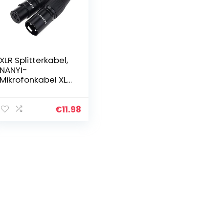
XLR Splitterkabel,
NANYI-
Mikrofonkabel XLR
auf XLR
Patchkabel, 3-Pin
XLR Buchse auf
€
11.98
XLR Kabeladapter
Mikrofonkabel
DMX…