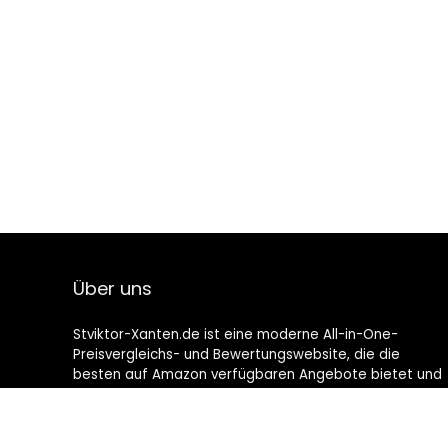
Über uns
Stviktor-Xanten.de ist eine moderne All-in-One-
Preisvergleichs- und Bewertungswebsite, die die
besten auf Amazon verfügbaren Angebote bietet und
Sie durch die neuesten hinzugefügten Blogs auf dem
Laufenden hält. Alle Bilder unterliegen dem
Urheberrecht ihrer jeweiligen Eigentümer. Alle zitierten