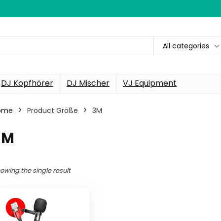
All categories
DJ Kopfhörer
DJ Mischer
VJ Equipment
ome
Product Größe
3M
3M
owing the single result