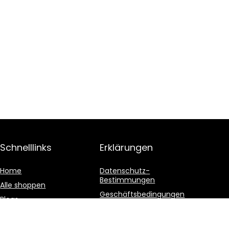
Schnelllinks
Erklärungen
Home
Datenschutz-
Bestimmungen
Alle shoppen
Geschäftsbedingungen
Blogs
Affiliate-Offenlegung
Unsere Webshops
Werben