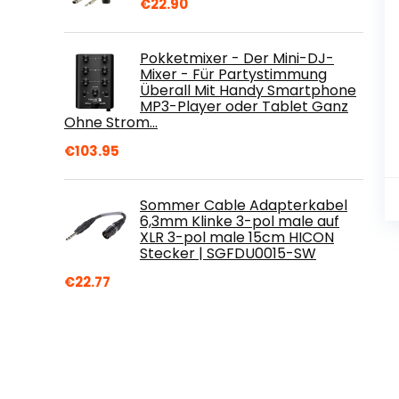
€
22.90
Pokketmixer - Der Mini-DJ-
Mixer - Für Partystimmung
Überall Mit Handy Smartphone
MP3-Player oder Tablet Ganz
Ohne Strom…
€
103.95
Sommer Cable Adapterkabel
6,3mm Klinke 3-pol male auf
XLR 3-pol male 15cm HICON
Stecker | SGFDU0015-SW
€
22.77