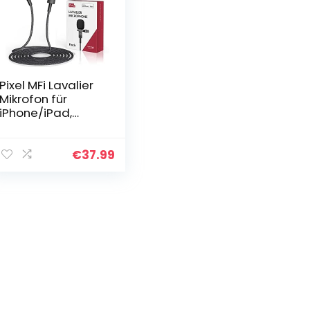
Pixel MFi Lavalier
Mikrofon für
iPhone/iPad,
Omnidirektionale
s Aufnahme und
HiFi-
€
37.99
Klangqualität
Ansteckmikrofon
mit 1,5 M…