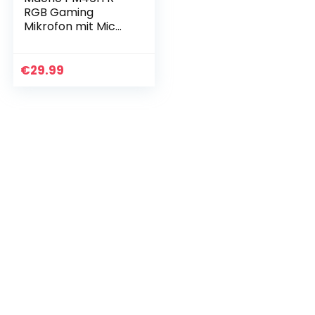
RGB Gaming
Mikrofon mit Mic
Gain,192Khz/24Bit
Podcast PC
Computer
€
29.99
Kondensatormikrof
on für
Aufnahme,Gaming
…