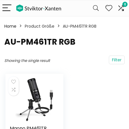
0
Home
Product Größe
AU-PM461TR RGB
AU-PM461TR RGB
Filter
Showing the single result
Maono PM461TR