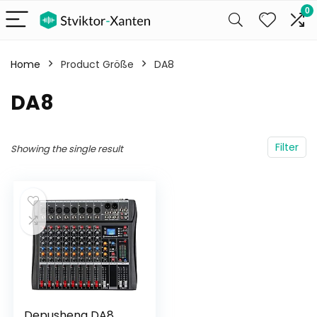
0
Home
Product Größe
‎DA8
‎DA8
Filter
Showing the single result
Depusheng DA8