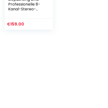
Professionelle 8-
Kanal-Stereo-
Sound-
Mischkonsole
Bluetooth-USB-
€
159.00
Aufnahme
Computerwiederga
be
Phantomspeisung…