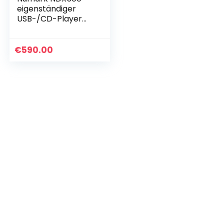
eigenständiger
USB-/CD-Player
und Software-
Controller mit
berührungsempfin
€
590.00
dlichem Jogwheel,
Audio…