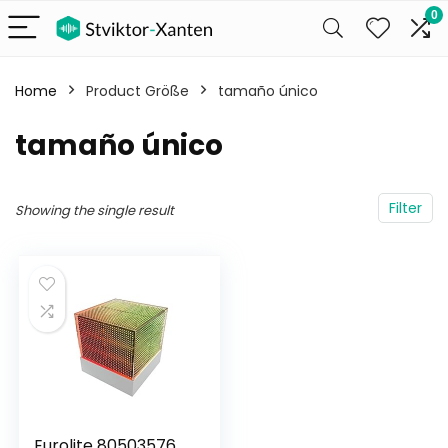
0
Home
Product Größe
‎tamaño único
‎tamaño único
Filter
Showing the single result
Eurolite 80503576