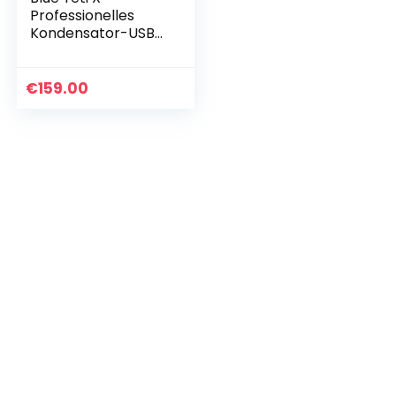
Professionelles
Kondensator-USB-
Mikrofon,
Hochauflösende
Messung und Blue
€
159.00
VO!CE Effekte, LED-
Beleuchtung für…