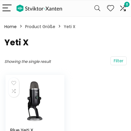
0
Home
Product Größe
‎Yeti X
‎Yeti X
Filter
Showing the single result
Blue Yeti X