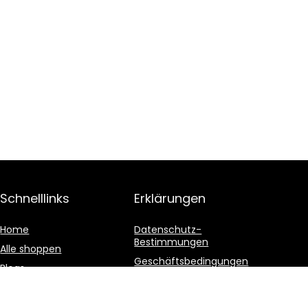
Schnelllinks
Erklärungen
Home
Datenschutz-
Bestimmungen
Alle shoppen
Geschäftsbedingungen
Blogs
Affiliate-Offenlegung
Unsere Webshops
Werben