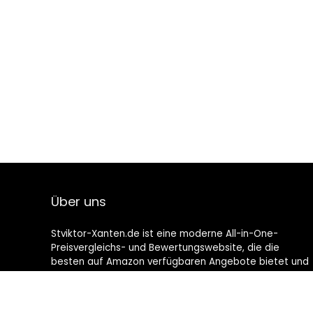
Über uns
Stviktor-Xanten.de ist eine moderne All-in-One-
Preisvergleichs- und Bewertungswebsite, die die
besten auf Amazon verfügbaren Angebote bietet und
Sie durch die neuesten hinzugefügten Blogs auf dem
Laufenden hält. Alle Bilder unterliegen dem
Urheberrecht ihrer jeweiligen Eigentümer. Alle zitierten