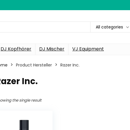
All categories
DJ Kopfhörer
DJ Mischer
VJ Equipment
ome
Product Hersteller
‎Razer Inc.
Razer Inc.
owing the single result