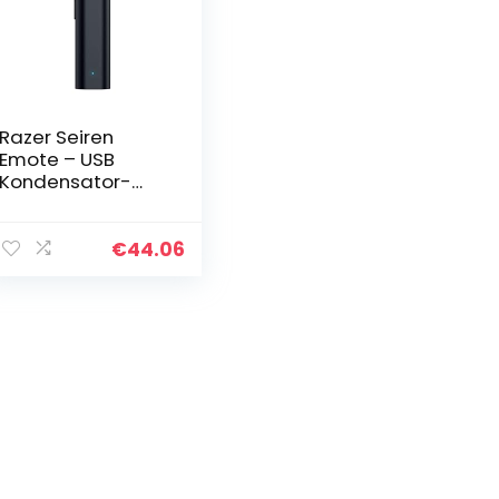
Razer Seiren
Emote – USB
Kondensator-
Mikrofon für
Streaming mit
Emoticon Display
€
44.06