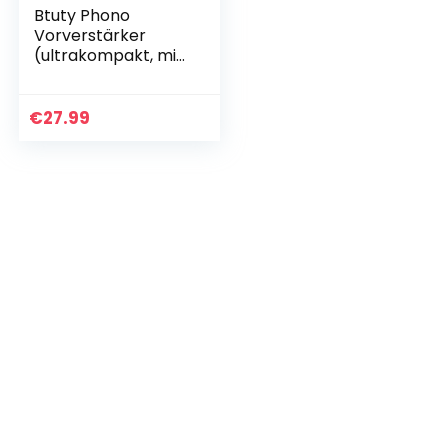
Btuty Phono
Vorverstärker
(ultrakompakt, mit
Pegel- und
Lautstärkeregler,
1/4 RCA-Eingang
€
27.99
und Ausgang)