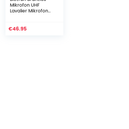
Mikrofon UHF
Lavalier Mikrofon
Headset
Funkmikrofon
wiederaufladbar
€
46.95
50M kabellos
6,35mm/3,5mm
Stecker…