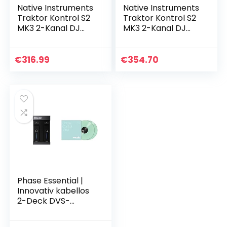
Native Instruments
Native Instruments
Traktor Kontrol S2
Traktor Kontrol S2
MK3 2-Kanal DJ
MK3 2-Kanal DJ
Controller, 16 Pads,
Controller, 16 Pads,
integrierte
integrierte
Soundkarte,
Soundkarte,
€
316.99
€
354.70
Traktor Pro 3 &
Traktor Pro 3…
Adam…
Phase Essential |
Innovativ kabellos
2-Deck DVS-
Controller,
Kompatibel mit