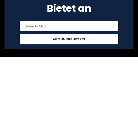
Bietet an
Schnelllinks
Home
Alle shoppen
Blogs
Unsere Webshops
Werben
Erklärungen