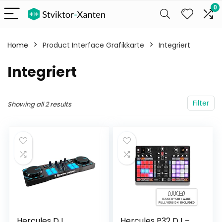
0
Home
Product Interface Grafikkarte
‎Integriert
‎Integriert
Filter
Showing all 2 results
Hercules DJ
Hercules P32 DJ –