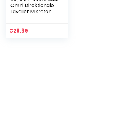
Omni Direktionale
Lavalier Mikrofon
Revers Clip-on-
Kondensator
Mikrofon für DSLR-
€
28.39
Kamera
Camcorder für…