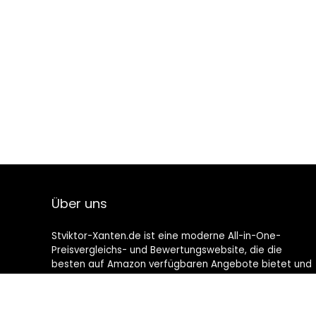
Über uns
Stviktor-Xanten.de ist eine moderne All-in-One-
Preisvergleichs- und Bewertungswebsite, die die
besten auf Amazon verfügbaren Angebote bietet und
Sie durch die neuesten hinzugefügten Blogs auf dem
Laufenden hält. Alle Bilder unterliegen dem
Urheberrecht ihrer jeweiligen Eigentümer. Alle zitierten