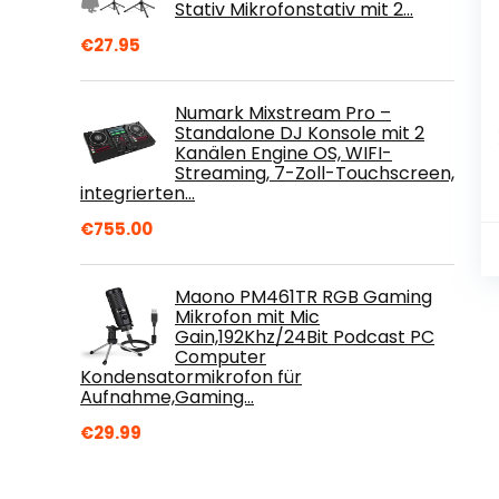
Stativ Mikrofonstativ mit 2…
€
27.95
Numark Mixstream Pro –
Standalone DJ Konsole mit 2
Kanälen Engine OS, WIFI-
Streaming, 7-Zoll-Touchscreen,
integrierten…
€
755.00
Maono PM461TR RGB Gaming
Mikrofon mit Mic
Gain,192Khz/24Bit Podcast PC
Computer
Kondensatormikrofon für
Aufnahme,Gaming…
€
29.99