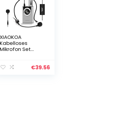
XIAOKOA
Kabelloses
Mikrofon Set
Drahtloses
Mikrofon, Lavalier
Headset
€
39.56
Handheld
Mikrofon für
Computer,
PC,Kamera,
Kann…