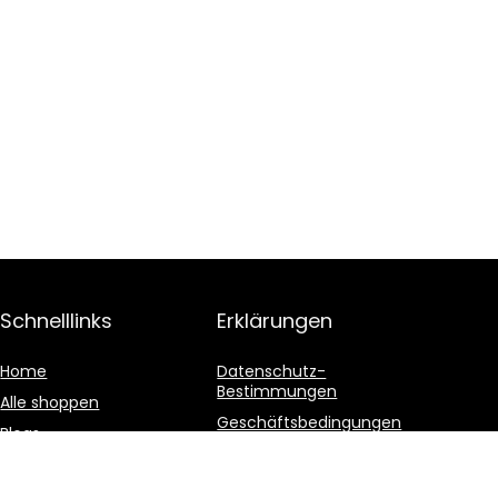
Schnelllinks
Erklärungen
Home
Datenschutz-
Bestimmungen
Alle shoppen
Geschäftsbedingungen
Blogs
Affiliate-Offenlegung
Unsere Webshops
Werben