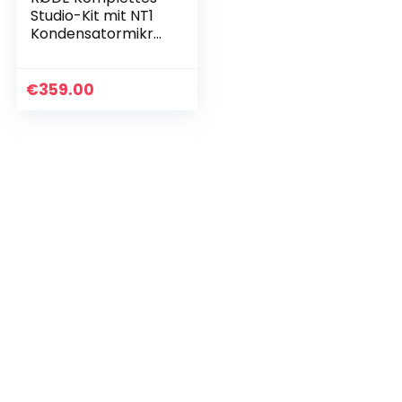
Studio-Kit mit NT1
Kondensatormikrof
on und AI-1 Audio-
Interface für
Musikproduktion,
€
359.00
Gesangsaufnahme
…