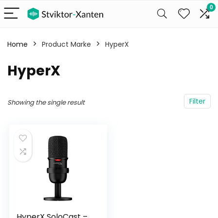
0
Home
Product Marke
‎HyperX
‎HyperX
Filter
Showing the single result
HyperX SoloCast –