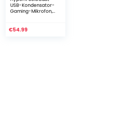
USB-Kondensator-
Gaming-Mikrofon,
für PC, PS4 und
Mac, Tap-to-Mute
Sensor, Kardioid
€
54.99
Richtcharakteristik
…