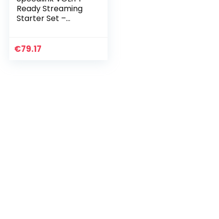
Ready Streaming
Starter Set –
Streamer Set für
Gaming/Computer
/Notebook/Laptop,
€
79.17
Mikrofon,
Mikrofonarm…