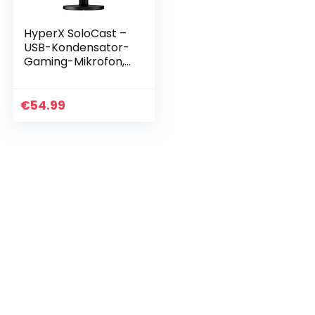
HyperX SoloCast –
USB-Kondensator-
Gaming-Mikrofon,
für PC, PS4 und
Mac, Tap-to-Mute
Sensor, Kardioid
€
54.99
Richtcharakteristik
…