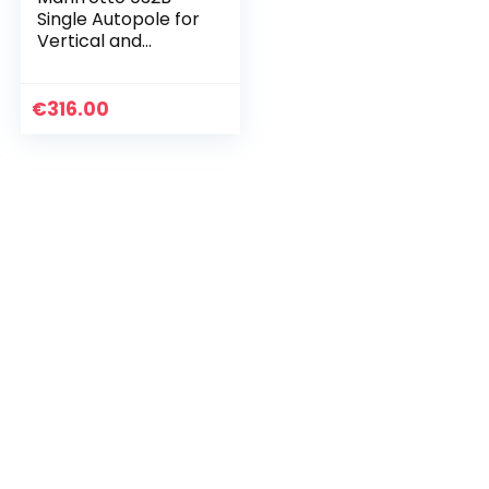
Single Autopole for
Vertical and
Horizontal Use
Extends from 82.7-
Inches to 145.7-
€
316.00
Inches (Black)