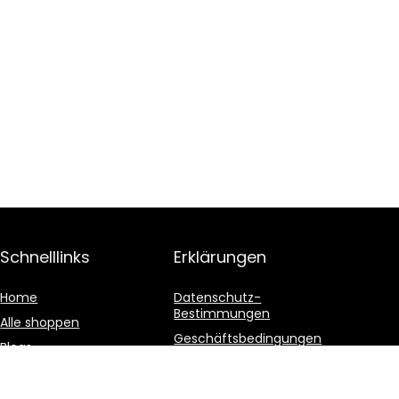
Schnelllinks
Erklärungen
Home
Datenschutz-
Bestimmungen
Alle shoppen
Geschäftsbedingungen
Blogs
Affiliate-Offenlegung
Unsere Webshops
Werben