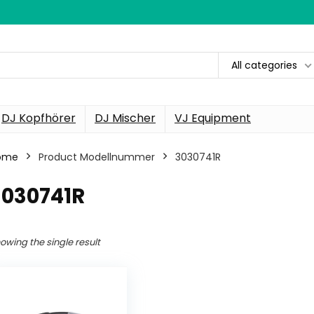
All categories
DJ Kopfhörer
DJ Mischer
VJ Equipment
ome
Product Modellnummer
‎3030741R
3030741R
owing the single result