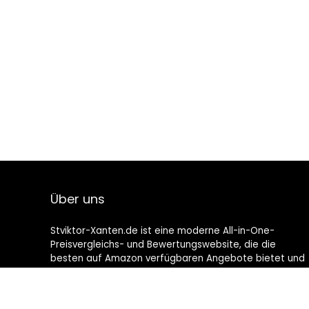
Über uns
Stviktor-Xanten.de ist eine moderne All-in-One-
Preisvergleichs- und Bewertungswebsite, die die
besten auf Amazon verfügbaren Angebote bietet und
Sie durch die neuesten hinzugefügten Blogs auf dem
Laufenden hält. Alle Bilder unterliegen dem
Urheberrecht ihrer jeweiligen Eigentümer. Alle zitierten