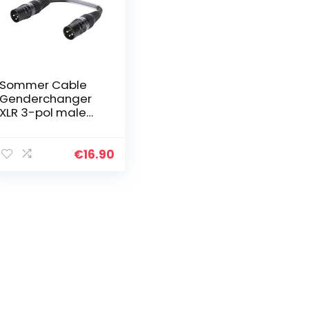
Sommer Cable
Genderchanger
XLR 3-pol male
auf XLR 3-pol
male 15cm
Adapterkabel |
€
16.90
SGHWU0015-SW