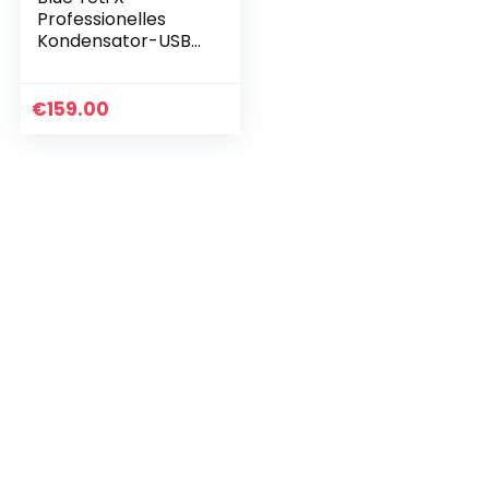
Professionelles
Kondensator-USB-
Mikrofon,
Hochauflösende
Messung und Blue
€
159.00
VO!CE Effekte, LED-
Beleuchtung für…