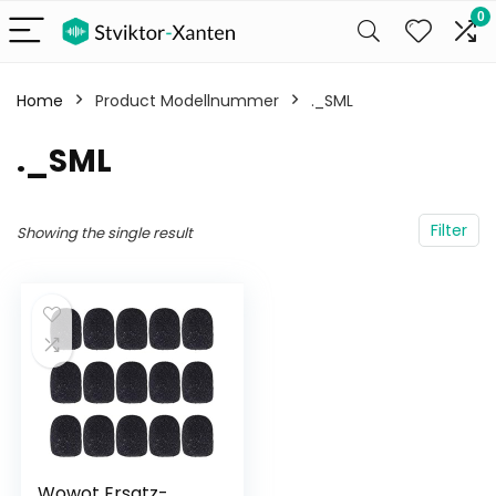
0
Home
Product Modellnummer
‎._SML
‎._SML
Filter
Showing the single result
Wowot Ersatz-