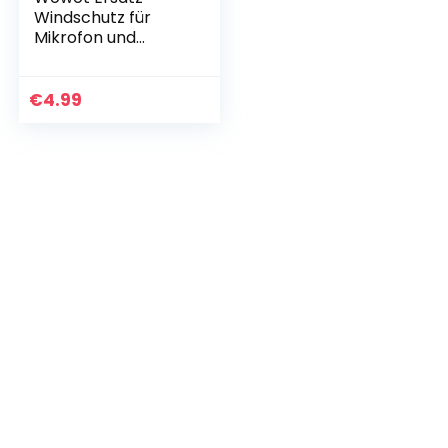
Windschutz für
Mikrofon und
Headset aus
Schaumstoff,
schwarz, 15 Stück
€
4.99